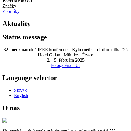
Počet strán:
80
Značky
Zborníky
Aktuality
Status message
32. medzinárodná IEEE konferencia Kybernetika a Informatika ´25
Hotel Galant, Mikulov, Česko
2. - 5. februára 2025
Fotogaléria TU!
Language selector
Slovak
English
O nás
Slovenská spoločnosť pre kybernetiku a informatiku pri SAV