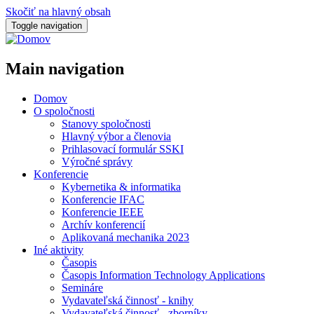
Skočiť na hlavný obsah
Toggle navigation
Main navigation
Domov
O spoločnosti
Stanovy spoločnosti
Hlavný výbor a členovia
Prihlasovací formulár SSKI
Výročné správy
Konferencie
Kybernetika & informatika
Konferencie IFAC
Konferencie IEEE
Archív konferencií
Aplikovaná mechanika 2023
Iné aktivity
Časopis
Časopis Information Technology Applications
Semináre
Vydavateľská činnosť - knihy
Vydavateľská činnosť - zborníky