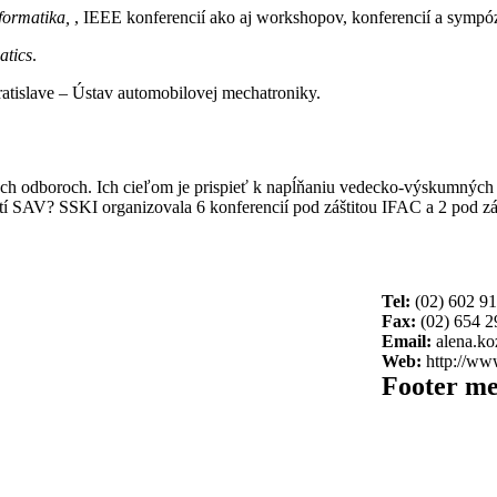
nformatika,
, IEEE konferencií ako aj workshopov, konferencií a sympóz
atics
.
ratislave – Ústav automobilovej mechatroniky.
ych odboroch. Ich cieľom je prispieť k napĺňaniu vedecko-výskumných 
stí SAV? SSKI organizovala 6 konferencií pod záštitou IFAC a 2 pod zá
Tel:
(02) 602 91
Fax:
(02) 654 2
Email:
alena.ko
Web:
http://www
Footer m