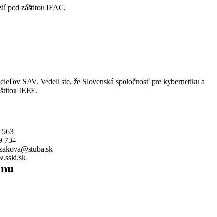
ií pod záštitou IFAC.
cieľov SAV. Vedeli ste, že Slovenská spoločnosť pre kybernetiku a
štitou IEEE.
 563
9 734
zakova@stuba.sk
.sski.sk
enu