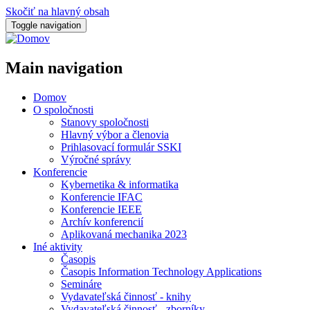
Skočiť na hlavný obsah
Toggle navigation
Main navigation
Domov
O spoločnosti
Stanovy spoločnosti
Hlavný výbor a členovia
Prihlasovací formulár SSKI
Výročné správy
Konferencie
Kybernetika & informatika
Konferencie IFAC
Konferencie IEEE
Archív konferencií
Aplikovaná mechanika 2023
Iné aktivity
Časopis
Časopis Information Technology Applications
Semináre
Vydavateľská činnosť - knihy
Vydavateľská činnosť - zborníky