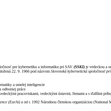
ločnosť pre kybernetiku a informatiku pri SAV
(SSKI)
je vedeckou a o
založená 22. 9. 1966 pod názvom
Slovenská kybernetická spoločnosť pri
rmatiky a umelej inteligencie
a odbornej práce
edeckými pracoviskami, vedeckými ústavmi, firmami a s ďalšími príb
gence (EurAi)
a od r. 1992 Národnou členskou organizáciou (Nationa