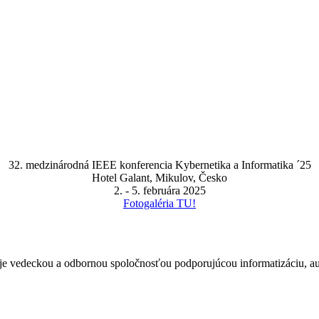
32. medzinárodná IEEE konferencia Kybernetika a Informatika ´25
Hotel Galant, Mikulov, Česko
2. - 5. februára 2025
Fotogaléria TU!
je vedeckou a odbornou spoločnosťou podporujúcou informatizáciu, aut